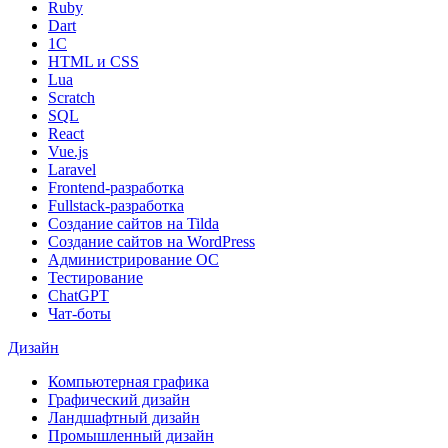
Ruby
Dart
1С
HTML и CSS
Lua
Scratch
SQL
React
Vue.js
Laravel
Frontend-разработка
Fullstack-разработка
Создание сайтов на Tilda
Создание сайтов на WordPress
Администрирование ОС
Тестирование
ChatGPT
Чат-боты
Дизайн
Компьютерная графика
Графический дизайн
Ландшафтный дизайн
Промышленный дизайн