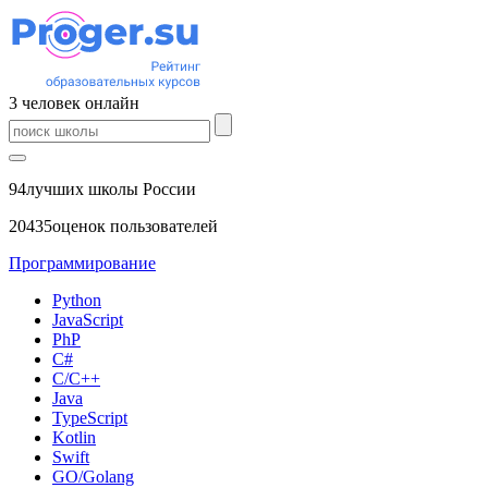
3
человек
онлайн
94
лучших школы России
20435
оценок пользователей
Программирование
Python
JavaScript
PhP
C#
С/C++
Java
TypeScript
Kotlin
Swift
GO/Golang