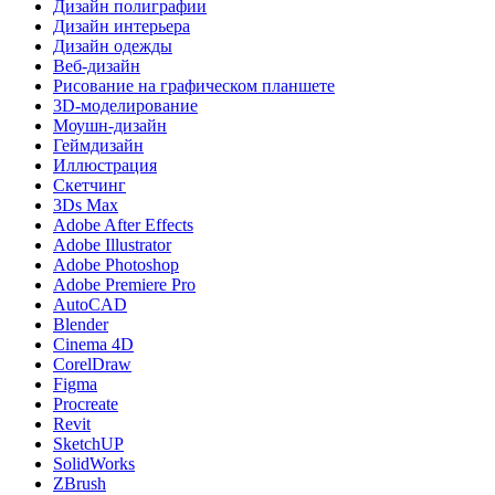
Дизайн полиграфии
Дизайн интерьера
Дизайн одежды
Веб-дизайн
Рисование на графическом планшете
3D-моделирование
Моушн-дизайн
Геймдизайн
Иллюстрация
Скетчинг
3Ds Max
Adobe After Effects
Adobe Illustrator
Adobe Photoshop
Adobe Premiere Pro
AutoCAD
Blender
Cinema 4D
CorelDraw
Figma
Procreate
Revit
SketchUP
SolidWorks
ZBrush