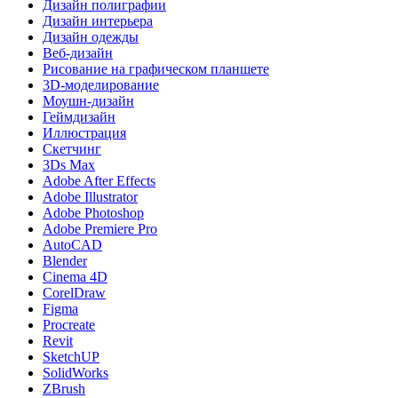
Дизайн полиграфии
Дизайн интерьера
Дизайн одежды
Веб-дизайн
Рисование на графическом планшете
3D-моделирование
Моушн-дизайн
Геймдизайн
Иллюстрация
Скетчинг
3Ds Max
Adobe After Effects
Adobe Illustrator
Adobe Photoshop
Adobe Premiere Pro
AutoCAD
Blender
Cinema 4D
CorelDraw
Figma
Procreate
Revit
SketchUP
SolidWorks
ZBrush