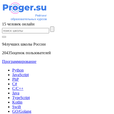
15
человек
онлайн
94
лучших школы России
20435
оценок пользователей
Программирование
Python
JavaScript
PhP
C#
С/C++
Java
TypeScript
Kotlin
Swift
GO/Golang