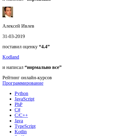
Алексей Ивлев
31-03-2019
поставил оценку
“4.4”
Kodland
и написал
“нормально все”
Рейтинг онлайн-курсов
Программирование
Python
JavaScript
PhP
C#
С/C++
Java
TypeScript
Kotlin