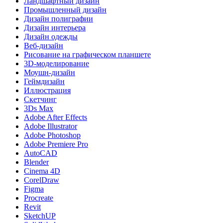
Ландшафтный дизайн
Промышленный дизайн
Дизайн полиграфии
Дизайн интерьера
Дизайн одежды
Веб-дизайн
Рисование на графическом планшете
3D-моделирование
Моушн-дизайн
Геймдизайн
Иллюстрация
Скетчинг
3Ds Max
Adobe After Effects
Adobe Illustrator
Adobe Photoshop
Adobe Premiere Pro
AutoCAD
Blender
Cinema 4D
CorelDraw
Figma
Procreate
Revit
SketchUP