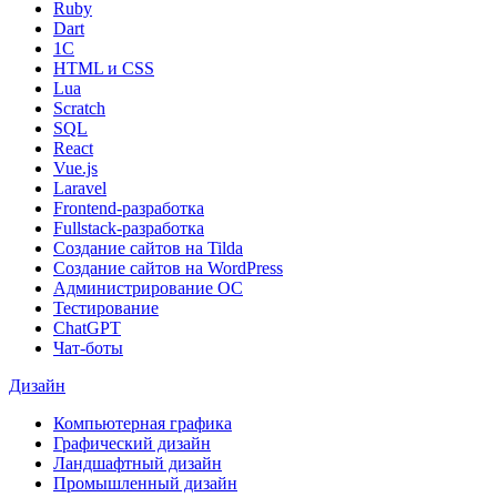
Ruby
Dart
1С
HTML и CSS
Lua
Scratch
SQL
React
Vue.js
Laravel
Frontend-разработка
Fullstack-разработка
Создание сайтов на Tilda
Создание сайтов на WordPress
Администрирование ОС
Тестирование
ChatGPT
Чат-боты
Дизайн
Компьютерная графика
Графический дизайн
Ландшафтный дизайн
Промышленный дизайн