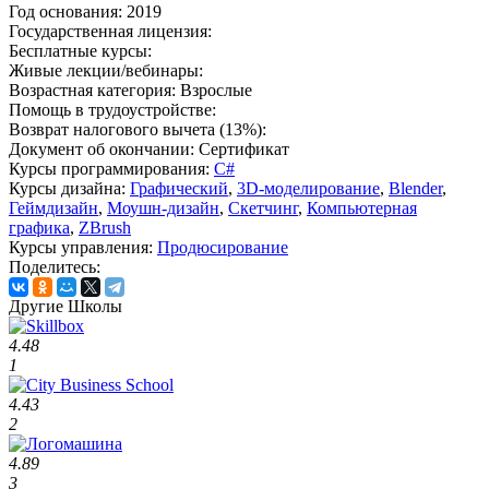
Год основания:
2019
Государственная лицензия:
Бесплатные курсы:
Живые лекции/вебинары:
Возрастная категория:
Взрослые
Помощь в трудоустройстве:
Возврат налогового вычета (13%):
Документ об окончании:
Сертификат
Курсы программирования:
C#
Курсы дизайна:
Графический
,
3D-моделирование
,
Blender
,
Геймдизайн
,
Моушн-дизайн
,
Скетчинг
,
Компьютерная
графика
,
ZBrush
Курсы управления:
Продюсирование
Поделитесь:
Другие Школы
4.48
1
4.43
2
4.89
3