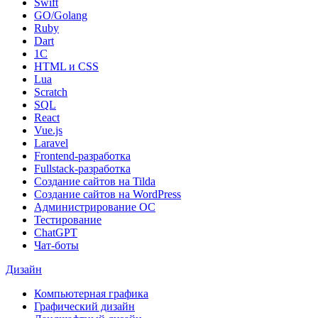
Swift
GO/Golang
Ruby
Dart
1С
HTML и CSS
Lua
Scratch
SQL
React
Vue.js
Laravel
Frontend-разработка
Fullstack-разработка
Создание сайтов на Tilda
Создание сайтов на WordPress
Администрирование ОС
Тестирование
ChatGPT
Чат-боты
Дизайн
Компьютерная графика
Графический дизайн