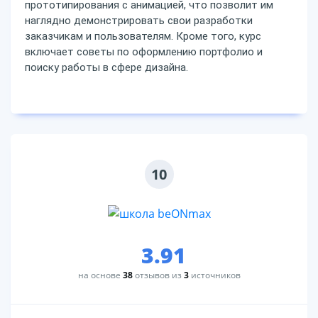
прототипирования с анимацией, что позволит им
наглядно демонстрировать свои разработки
заказчикам и пользователям. Кроме того, курс
включает советы по оформлению портфолио и
поиску работы в сфере дизайна.
10
3.91
на основе
38
отзывов из
3
источников