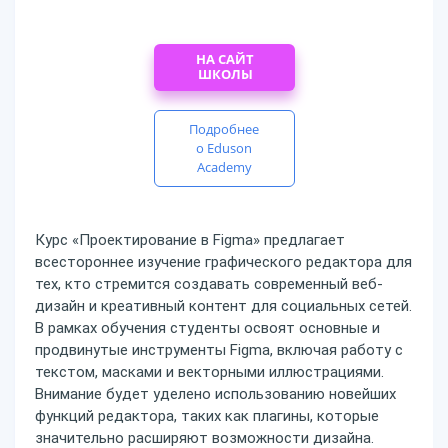
НА САЙТ
ШКОЛЫ
Подробнее
о Eduson
Academy
Курс «Проектирование в Figma» предлагает
всестороннее изучение графического редактора для
тех, кто стремится создавать современный веб-
дизайн и креативный контент для социальных сетей.
В рамках обучения студенты освоят основные и
продвинутые инструменты Figma, включая работу с
текстом, масками и векторными иллюстрациями.
Внимание будет уделено использованию новейших
функций редактора, таких как плагины, которые
значительно расширяют возможности дизайна.