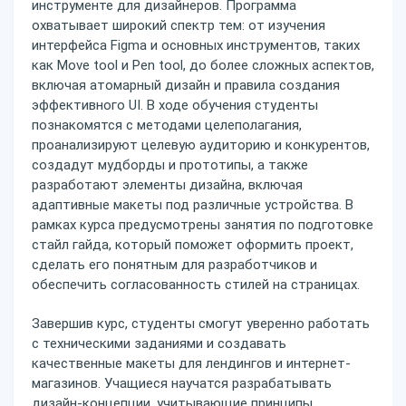
инструменте для дизайнеров. Программа
охватывает широкий спектр тем: от изучения
интерфейса Figma и основных инструментов, таких
как Move tool и Pen tool, до более сложных аспектов,
включая атомарный дизайн и правила создания
эффективного UI. В ходе обучения студенты
познакомятся с методами целеполагания,
проанализируют целевую аудиторию и конкурентов,
создадут мудборды и прототипы, а также
разработают элементы дизайна, включая
адаптивные макеты под различные устройства. В
рамках курса предусмотрены занятия по подготовке
стайл гайда, который поможет оформить проект,
сделать его понятным для разработчиков и
обеспечить согласованность стилей на страницах.
Завершив курс, студенты смогут уверенно работать
с техническими заданиями и создавать
качественные макеты для лендингов и интернет-
магазинов. Учащиеся научатся разрабатывать
дизайн-концепции, учитывающие принципы