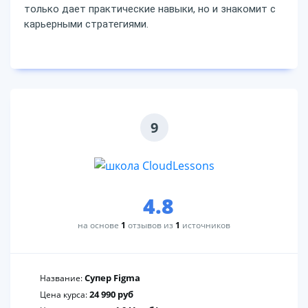
только дает практические навыки, но и знакомит с
карьерными стратегиями.
9
4.8
на основе
1
отзывов из
1
источников
Супер Figma
Название:
24 990 руб
Цена курса: