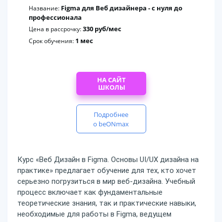
Figma для Веб дизайнера - с нуля до
Название:
профессионала
330 руб/мес
Цена в рассрочку:
1 мес
Срок обучения:
НА САЙТ
ШКОЛЫ
Подробнее
о beONmax
Курс «Веб Дизайн в Figma. Основы UI/UX дизайна на
практике» предлагает обучение для тех, кто хочет
серьезно погрузиться в мир веб-дизайна. Учебный
процесс включает как фундаментальные
теоретические знания, так и практические навыки,
необходимые для работы в Figma, ведущем