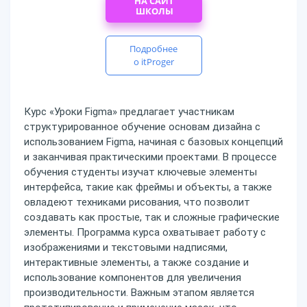
НА САЙТ
ШКОЛЫ
Подробнее
о itProger
Курс «Уроки Figma» предлагает участникам
структурированное обучение основам дизайна с
использованием Figma, начиная с базовых концепций
и заканчивая практическими проектами. В процессе
обучения студенты изучат ключевые элементы
интерфейса, такие как фреймы и объекты, а также
овладеют техниками рисования, что позволит
создавать как простые, так и сложные графические
элементы. Программа курса охватывает работу с
изображениями и текстовыми надписями,
интерактивные элементы, а также создание и
использование компонентов для увеличения
производительности. Важным этапом является