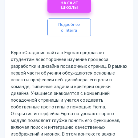
НА САЙТ
ШКОЛЫ
Подробнее
о Interra
Курс «Создание сайта в Figma» предлагает
студентам всестороннее изучение процесса
разработки и дизайна посадочных страниц. В рамках
первой части обучения обсуждаются основные
аспекты профессии веб-дизайнера: его роли в
команде, типичные задачи и критерии оценки
дизайна. Учащиеся знакомятся с концепцией
посадочной страницы и учатся создавать
собственные прототипы с помощью Figma.
Открытие интерфейса Figma на уроках второго
модуля позволяет глубже понять его функционал,
включая поиск и интеграцию качественных
изображений и иконок. В этом контексте важно