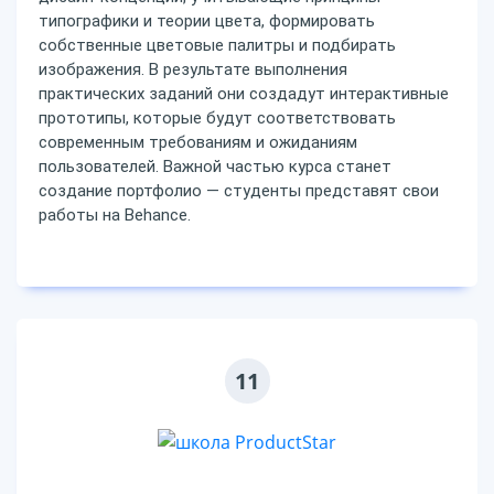
типографики и теории цвета, формировать
собственные цветовые палитры и подбирать
изображения. В результате выполнения
практических заданий они создадут интерактивные
прототипы, которые будут соответствовать
современным требованиям и ожиданиям
пользователей. Важной частью курса станет
создание портфолио — студенты представят свои
работы на Behance.
11