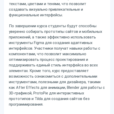
текстами, цветами и тенями, что позволит
создавать визуально привлекательные и
функциональные интерфейсы.
По завершении курса студенты будут способны
уверенно собирать прототипы сайтов и мобильных
приложений, а также эффективно использовать
инструменты Figma для создания адаптивных
интерфейсов. Участники получат навыки работы с
компонентами, что позволит максимально
оптимизировать процесс проектирования и
поддерживать единый стиль интерфейса во всех
элементах. Кроме того, курс предоставляет
возможность ознакомиться с дополнительными
инструментами, полезными для дизайнера, такими
как After Effects для анимации, Blender для работы с
3D-графикой, ProtoPie для интерактивных
прототипов и Tilda для создания сайтов без
программирования.