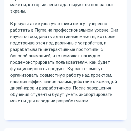
макеты, которые легко адаптируются под разные
экраны.
В результате курса участники смогут уверенно
работать в Figma на профессиональном уровне. Они
научатся создавать адаптивные макеты, которые
подстраиваются под различные устройства, и
разрабатывать интерактивные прототипы с
базовой анимацией, что поможет наглядно
продемонстрировать пользователям, как будет
функционировать продукт. Курсанты смогут
организовать совместную работу над проектом,
наладив эффективное взаимодействие с командой
дизайнеров и разработчиков. После завершения
обучения студенты будут уметь экспортировать
макеты для передачи разработчикам.