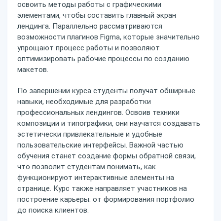
освоить методы работы с графическими
элементами, чтобы составить главный экран
лендинга. Параллельно рассматриваются
возможности плагинов Figma, которые значительно
упрощают процесс работы и позволяют
оптимизировать рабочие процессы по созданию
макетов.
По завершении курса студенты получат обширные
навыки, необходимые для разработки
профессиональных лендингов. Освоив техники
композиции и типографики, они научатся создавать
эстетически привлекательные и удобные
пользовательские интерфейсы. Важной частью
обучения станет создание формы обратной связи,
что позволит студентам понимать, как
функционируют интерактивные элементы на
странице. Курс также направляет участников на
построение карьеры: от формирования портфолио
до поиска клиентов.