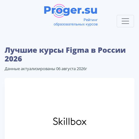
Лучшие курсы Figma в России
2026
Данные актуализированы 06 августа 2026г
1