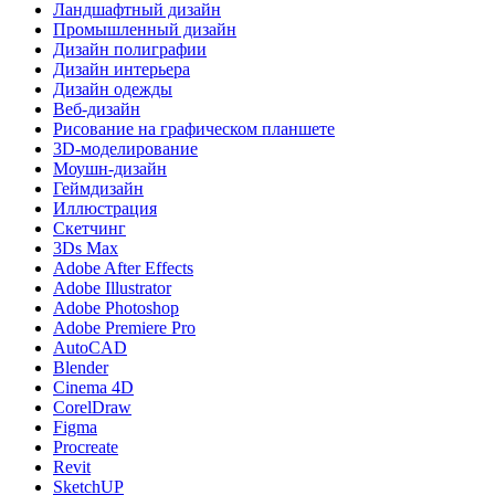
Ландшафтный дизайн
Промышленный дизайн
Дизайн полиграфии
Дизайн интерьера
Дизайн одежды
Веб-дизайн
Рисование на графическом планшете
3D-моделирование
Моушн-дизайн
Геймдизайн
Иллюстрация
Скетчинг
3Ds Max
Adobe After Effects
Adobe Illustrator
Adobe Photoshop
Adobe Premiere Pro
AutoCAD
Blender
Cinema 4D
CorelDraw
Figma
Procreate
Revit
SketchUP