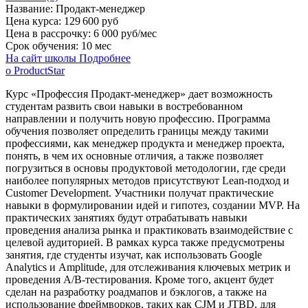
Название:
Продакт-менеджер
Цена курса:
129 600 руб
Цена в рассрочку:
6 000 руб/мес
Срок обучения:
10 мес
На сайт школы
Подробнее
о ProductStar
Курс «Профессия Продакт-менеджер» дает возможность
студентам развить свои навыки в востребованном
направлении и получить новую профессию. Программа
обучения позволяет определить границы между такими
профессиями, как менеджер продукта и менеджер проекта,
понять, в чем их основные отличия, а также позволяет
погрузиться в основы продуктовой методологии, где среди
наиболее популярных методов присутствуют Lean-подход и
Customer Development. Участники получат практические
навыки в формулировании идей и гипотез, создании MVP. На
практических занятиях будут отрабатывать навыки
проведения анализа рынка и практиковать взаимодействие с
целевой аудиторией. В рамках курса также предусмотрены
занятия, где студенты изучат, как использовать Google
Analytics и Amplitude, для отслеживания ключевых метрик и
проведения A/B-тестирования. Кроме того, акцент будет
сделан на разработку роадмапов и бэклогов, а также на
использование фреймворков, таких как CJM и JTBD, для