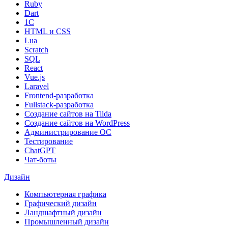
Ruby
Dart
1С
HTML и CSS
Lua
Scratch
SQL
React
Vue.js
Laravel
Frontend-разработка
Fullstack-разработка
Создание сайтов на Tilda
Создание сайтов на WordPress
Администрирование ОС
Тестирование
ChatGPT
Чат-боты
Дизайн
Компьютерная графика
Графический дизайн
Ландшафтный дизайн
Промышленный дизайн