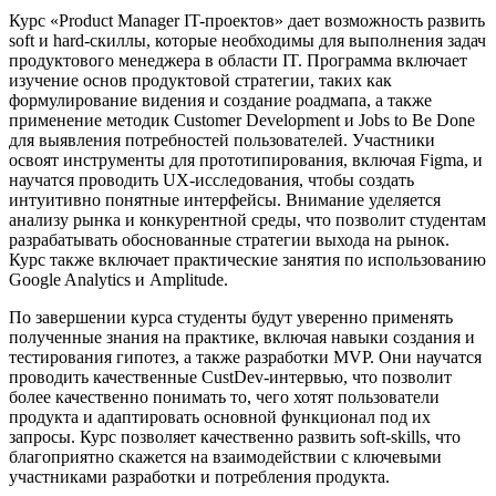
Курс «Product Manager IT-проектов» дает возможность развить
soft и hard-скиллы, которые необходимы для выполнения задач
продуктового менеджера в области IT. Программа включает
изучение основ продуктовой стратегии, таких как
формулирование видения и создание роадмапа, а также
применение методик Customer Development и Jobs to Be Done
для выявления потребностей пользователей. Участники
освоят инструменты для прототипирования, включая Figma, и
научатся проводить UX-исследования, чтобы создать
интуитивно понятные интерфейсы. Внимание уделяется
анализу рынка и конкурентной среды, что позволит студентам
разрабатывать обоснованные стратегии выхода на рынок.
Курс также включает практические занятия по использованию
Google Analytics и Amplitude.
По завершении курса студенты будут уверенно применять
полученные знания на практике, включая навыки создания и
тестирования гипотез, а также разработки MVP. Они научатся
проводить качественные CustDev-интервью, что позволит
более качественно понимать то, чего хотят пользователи
продукта и адаптировать основной функционал под их
запросы. Курс позволяет качественно развить soft-skills, что
благоприятно скажется на взаимодействии с ключевыми
участниками разработки и потребления продукта.