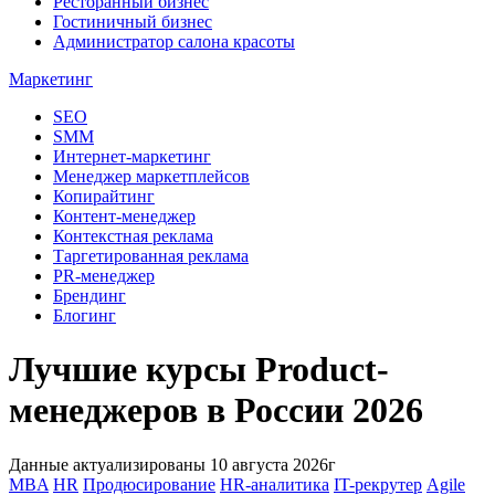
Ресторанный бизнес
Гостиничный бизнес
Администратор салона красоты
Маркетинг
SEO
SMM
Интернет-маркетинг
Менеджер маркетплейсов
Копирайтинг
Контент-менеджер
Контекстная реклама
Таргетированная реклама
PR-менеджер
Брендинг
Блогинг
Лучшие курсы Product-
менеджеров в России 2026
Данные актуализированы 10 августа 2026г
MBA
HR
Продюсирование
HR-аналитика
IT-рекрутер
Agile