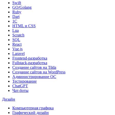
Swift
GO/Golang
Ruby
Dart
1С
HTML и CSS
Lua
Scratch
SQL
React
Vue.js
Laravel
Frontend-разработка
Fullstack-разработка
Создание сайтов на Tilda
Создание сайтов на WordPress
Администрирование ОС
Тестирование
ChatGPT
Чат-боты
Дизайн
Компьютерная графика
Графический дизайн