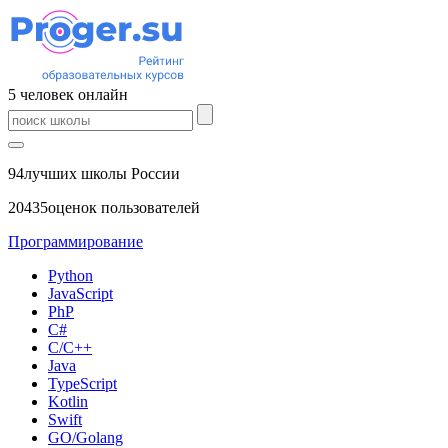
5
человек
онлайн
94
лучших школы России
20435
оценок пользователей
Программирование
Python
JavaScript
PhP
C#
С/C++
Java
TypeScript
Kotlin
Swift
GO/Golang