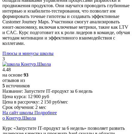
обладать навыками управления процессами разработки и
продвижения продуктов. Они научатся проводить глубинные
интервью и юзабилити-тестирования, что позволит им
формировать точные гипотезы и создавать эффективные
Customer Journey Maps. Участники смогут анализировать
юнит-экономику, включая ключевые метрики, такие как LTV
и CAC. Курс подготовит их к роли лидеров в команде, обучая
методам мотивации и эффективного взаимодействия с
коллегами.
Плюсы и минусы школы
3
4.48
на основе
93
отзывов из
5
источников
Название:
Запустите IT‑продукт за 6 недель
Цена курса:
12 900 руб
Цена в рассрочку:
2 150 руб/мес
Срок обучения:
2 мес
На сайт школы
Подробнее
о Контур.Школа
Курс «Запустите IT‑продукт за 6 недель» позволяет развить
лидерские качества и прокачать hard-скиллы в области