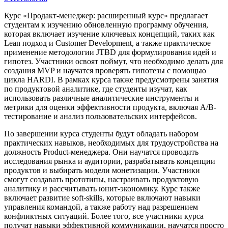
Курс «Продакт-менеджер: расширенный курс» предлагает
студентам к изучению обновленную программу обучения,
которая включает изучение ключевых концепций, таких как
Lean подход и Customer Development, а также практическое
применение методологии JTBD для формулирования идей и
гипотез. Участники освоят поймут, что необходимо делать для
создания MVP и научатся проверять гипотезы с помощью
цикла HARDI. В рамках курса также предусмотрены занятия
по продуктовой аналитике, где студенты изучат, как
использовать различные аналитические инструменты и
метрики для оценки эффективности продукта, включая A/B-
тестирование и анализ пользовательских интерфейсов.
По завершении курса студенты будут обладать набором
практических навыков, необходимых для трудоустройства на
должность Product-менеджера. Они научатся проводить
исследования рынка и аудитории, разрабатывать концепции
продуктов и выбирать модели монетизации. Участники
смогут создавать прототипы, настраивать продуктовую
аналитику и рассчитывать юнит-экономику. Курс также
включает развитие soft-skills, которые включают навыки
управления командой, а также работу над разрешением
конфликтных ситуаций. Более того, все участники курса
получат навыки эффективной коммуникации, научатся просто