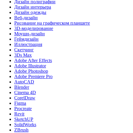
Дизайн полиграфии
Дизайн интерьера
Дизайн одежды
Веб-дизайн
Рисование на графическом планшете
3D-моделирование
Моушн-дизайн
Геймдизайн
Иллюстрация
Скетчинг
3Ds Max
Adobe After Effects
Adobe Illustrator
Adobe Photoshop
Adobe Premiere Pro
AutoCAD
Blender
Cinema 4D
CorelDraw
Figma
Procreate
Revit
SketchUP
SolidWorks
ZBrush