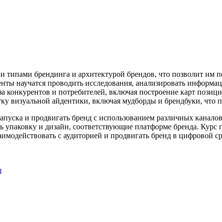
и типами брендинга и архитектурой брендов, что позволит им п
уденты научатся проводить исследования, анализировать информа
а конкурентов и потребителей, включая построение карт позиц
тку визуальной айдентики, включая мудборды и брендбуки, что 
 запуска и продвигать бренд с использованием различных канал
ть упаковку и дизайн, соответствующие платформе бренда. Курс 
аимодействовать с аудиторией и продвигать бренд в цифровой ср