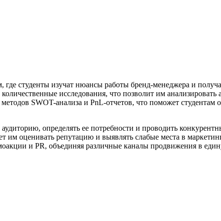
м, где студенты изучат нюансы работы бренд-менеджера и получ
и количественные исследования, что позволит им анализировать 
 методов SWOT-анализа и PnL-отчетов, что поможет студентам о
аудиторию, определять ее потребности и проводить конкурентны
жет им оценивать репутацию и выявлять слабые места в маркети
моакции и PR, объединяя различные каналы продвижения в един