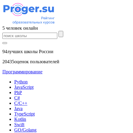
5
человек
онлайн
94
лучших школы России
20435
оценок пользователей
Программирование
Python
JavaScript
PhP
C#
С/C++
Java
TypeScript
Kotlin
Swift
GO/Golang