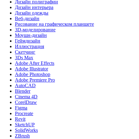
Дизайн полиграфии
Дизайн интерьера
Дизайн одежды
Веб-дизайн
Рисование на графическом планшете
3D-моделирование
Моушн-дизайн
Геймдизайн
Иллюстрация
Скетчинг
3Ds Max
Adobe After Effects
Adobe Illustrator
Adobe Photoshop
Adobe Premiere Pro
AutoCAD
Blender
Cinema 4D
CorelDraw
Figma
Procreate
Revit
SketchUP
SolidWorks
ZBrush