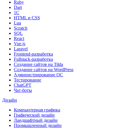
Ruby
Dart
1С
HTML и CSS
Lua
Scratch
SQL
React
Vue.js
Laravel
Frontend-разработка
Fullstack-разработка
Создание сайтов на Tilda
Создание сайтов на WordPress
Администрирование ОС
Тестирование
ChatGPT
Чат-боты
Дизайн
Компьютерная графика
Графический дизайн
Ландшафтный дизайн
Промышленный дизайн