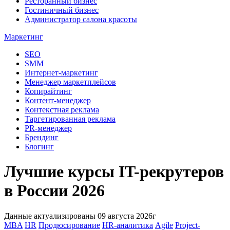
Ресторанный бизнес
Гостиничный бизнес
Администратор салона красоты
Маркетинг
SEO
SMM
Интернет-маркетинг
Менеджер маркетплейсов
Копирайтинг
Контент-менеджер
Контекстная реклама
Таргетированная реклама
PR-менеджер
Брендинг
Блогинг
Лучшие курсы IT-рекрутеров
в России 2026
Данные актуализированы 09 августа 2026г
MBA
HR
Продюсирование
HR-аналитика
Agile
Project-