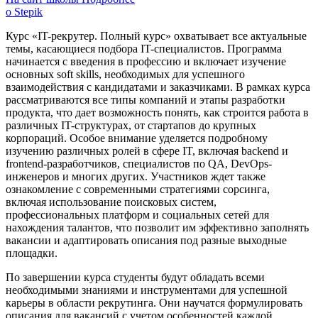
о Stepik
Курс «IT-рекрутер. Полный курс» охватывает все актуальные
темы, касающиеся подбора IT-специалистов. Программа
начинается с введения в профессию и включает изучение
основных soft skills, необходимых для успешного
взаимодействия с кандидатами и заказчиками. В рамках курса
рассматриваются все типы компаний и этапы разработки
продукта, что дает возможность понять, как строится работа в
различных IT-структурах, от стартапов до крупных
корпораций. Особое внимание уделяется подробному
изучению различных ролей в сфере IT, включая backend и
frontend-разработчиков, специалистов по QA, DevOps-
инженеров и многих других. Участников ждет также
ознакомление с современными стратегиями сорсинга,
включая использование поисковых систем,
профессиональных платформ и социальных сетей для
нахождения талантов, что позволит им эффективно заполнять
вакансии и адаптировать описания под разные выходные
площадки.
По завершении курса студенты будут обладать всеми
необходимыми знаниями и инструментами для успешной
карьеры в области рекрутинга. Они научатся формулировать
описания для вакансий с учетом особенностей каждой