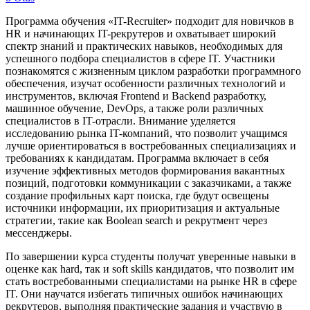
Программа обучения «IT-Recruiter» подходит для новичков в
HR и начинающих IT-рекрутеров и охватывает широкий
спектр знаний и практических навыков, необходимых для
успешного подбора специалистов в сфере IT. Участники
познакомятся с жизненным циклом разработки программного
обеспечения, изучат особенности различных технологий и
инструментов, включая Frontend и Backend разработку,
машинное обучение, DevOps, а также роли различных
специалистов в IT-отрасли. Внимание уделяется
исследованию рынка IT-компаний, что позволит учащимся
лучше ориентироваться в востребованных специализациях и
требованиях к кандидатам. Программа включает в себя
изучение эффективных методов формирования вакантных
позиций, подготовки коммуникации с заказчиками, а также
создание профильных карт поиска, где будут освещены
источники информации, их приоритизация и актуальные
стратегии, такие как Boolean search и рекрутмент через
мессенджеры.
По завершении курса студенты получат уверенные навыки в
оценке как hard, так и soft skills кандидатов, что позволит им
стать востребованными специалистами на рынке HR в сфере
IT. Они научатся избегать типичных ошибок начинающих
рекрутеров, выполняя практические задания и участвую в