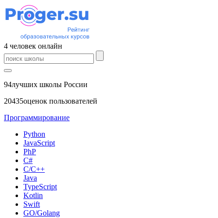
4
человек
онлайн
94
лучших школы России
20435
оценок пользователей
Программирование
Python
JavaScript
PhP
C#
С/C++
Java
TypeScript
Kotlin
Swift
GO/Golang