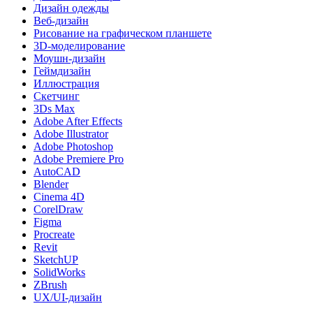
Дизайн одежды
Веб-дизайн
Рисование на графическом планшете
3D-моделирование
Моушн-дизайн
Геймдизайн
Иллюстрация
Скетчинг
3Ds Max
Adobe After Effects
Adobe Illustrator
Adobe Photoshop
Adobe Premiere Pro
AutoCAD
Blender
Cinema 4D
CorelDraw
Figma
Procreate
Revit
SketchUP
SolidWorks
ZBrush
UX/UI-дизайн