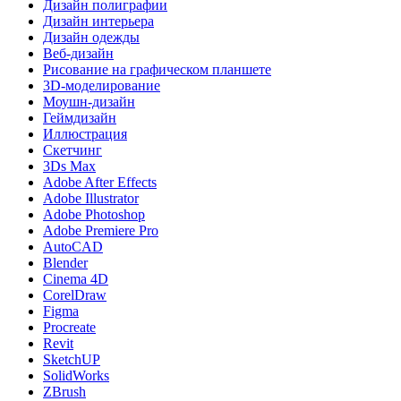
Дизайн полиграфии
Дизайн интерьера
Дизайн одежды
Веб-дизайн
Рисование на графическом планшете
3D-моделирование
Моушн-дизайн
Геймдизайн
Иллюстрация
Скетчинг
3Ds Max
Adobe After Effects
Adobe Illustrator
Adobe Photoshop
Adobe Premiere Pro
AutoCAD
Blender
Cinema 4D
CorelDraw
Figma
Procreate
Revit
SketchUP
SolidWorks
ZBrush