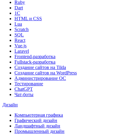
Ruby
Dart
1С
HTML и CSS
Lua
Scratch
SQL
React
Vue.js
Laravel
Frontend-разработка
Fullstack-разработка
Создание сайтов на Tilda
Создание сайтов на WordPress
Администрирование ОС
Тестирование
ChatGPT
Чат-боты
Дизайн
Компьютерная графика
Графический дизайн
Ландшафтный дизайн
Промышленный дизайн