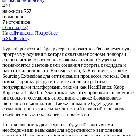
4.21
на основе
757
отзывов из
7
источников
Отзывы (18)
На сайт школы
Подробнее
о SkillFactory
Курс «Профессия IT-рекрутер» включает в себя современную
программу обучения, которая охватывает основы подбора IT-
специалистов, от основ до сложных техник. Студенты
познакомятся с методиками создания портрета кандидата и
научатся использовать Boolean search, X-Ray поиск, а также
Sourcing Extensions для оптимизации процессов поиска. Они
освоят воронку рекрутинга и технологии работы с
популярными платформами, такими как HeadHunter, Хабр
Карьера и LinkedIn. Участники научатся проводить первичные
интервью и составлять опросники, а также формировать
шорт-листы кандидатов. Также внимание будет уделено
созданию привлекательных описаний вакансий и анализу
технической составляющей IT-профессий.
По завершении курса студенты будут обладать всеми
необходимыми навыками для эффективного выполнения
функций IT-рекрутера. Они научатся проводить качественные