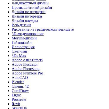
Ландшафтный дизайн
Промышленный дизайн
Дизайн полиграфии
Дизайн интерьера
Дизайн одежды
Веб-дизайн
Рисование на графическом планшете
3D-моделирование
Моушн-дизайн
Геймдизайн
Иллюстрация
Скетчинг
3Ds Max
Adobe After Effects
Adobe Illustrator
Adobe Photoshop
Adobe Premiere Pro
AutoCAD
Blender
Cinema 4D
CorelDraw
Figma
Procreate
Revit
SketchUP