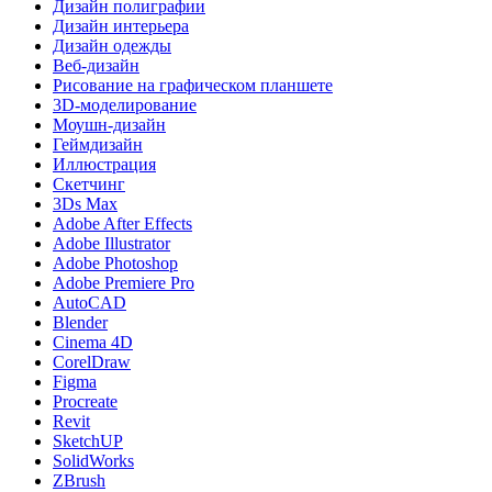
Дизайн полиграфии
Дизайн интерьера
Дизайн одежды
Веб-дизайн
Рисование на графическом планшете
3D-моделирование
Моушн-дизайн
Геймдизайн
Иллюстрация
Скетчинг
3Ds Max
Adobe After Effects
Adobe Illustrator
Adobe Photoshop
Adobe Premiere Pro
AutoCAD
Blender
Cinema 4D
CorelDraw
Figma
Procreate
Revit
SketchUP
SolidWorks
ZBrush