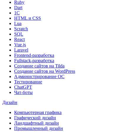
Ruby
Dart
1С
HTML и CSS
Lua
Scratch
SQL
React
Vue.js
Laravel
Frontend-разработка
Fullstack-разработка
Создание сайтов на Tilda
Создание сайтов на WordPress
Администрирование ОС
Тестирование
ChatGPT
Чат-боты
Дизайн
Компьютерная графика
Графический дизайн
Ландшафтный дизайн
Промышленный дизайн