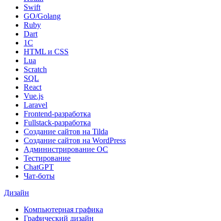
Swift
GO/Golang
Ruby
Dart
1С
HTML и CSS
Lua
Scratch
SQL
React
Vue.js
Laravel
Frontend-разработка
Fullstack-разработка
Создание сайтов на Tilda
Создание сайтов на WordPress
Администрирование ОС
Тестирование
ChatGPT
Чат-боты
Дизайн
Компьютерная графика
Графический дизайн