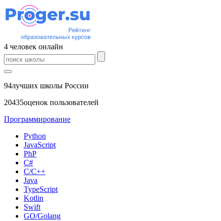
4
человек
онлайн
94
лучших школы России
20435
оценок пользователей
Программирование
Python
JavaScript
PhP
C#
С/C++
Java
TypeScript
Kotlin
Swift
GO/Golang