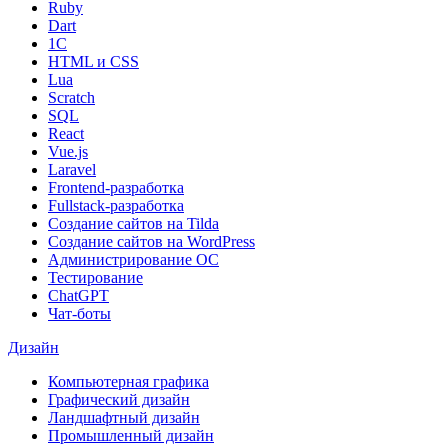
Ruby
Dart
1С
HTML и CSS
Lua
Scratch
SQL
React
Vue.js
Laravel
Frontend-разработка
Fullstack-разработка
Создание сайтов на Tilda
Создание сайтов на WordPress
Администрирование ОС
Тестирование
ChatGPT
Чат-боты
Дизайн
Компьютерная графика
Графический дизайн
Ландшафтный дизайн
Промышленный дизайн