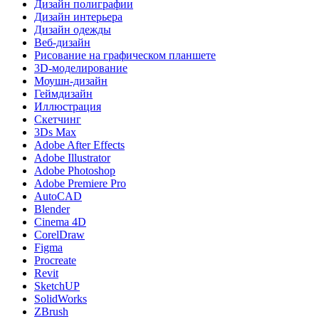
Дизайн полиграфии
Дизайн интерьера
Дизайн одежды
Веб-дизайн
Рисование на графическом планшете
3D-моделирование
Моушн-дизайн
Геймдизайн
Иллюстрация
Скетчинг
3Ds Max
Adobe After Effects
Adobe Illustrator
Adobe Photoshop
Adobe Premiere Pro
AutoCAD
Blender
Cinema 4D
CorelDraw
Figma
Procreate
Revit
SketchUP
SolidWorks
ZBrush