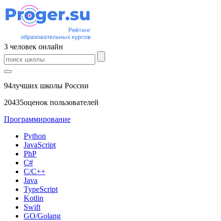
3
человек
онлайн
94
лучших школы России
20435
оценок пользователей
Программирование
Python
JavaScript
PhP
C#
С/C++
Java
TypeScript
Kotlin
Swift
GO/Golang