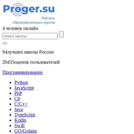
4
человек
онлайн
94
лучших школы России
20435
оценок пользователей
Программирование
Python
JavaScript
PhP
C#
С/C++
Java
TypeScript
Kotlin
Swift
GO/Golang