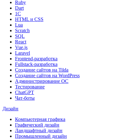
Ruby
Dart
1С
HTML и CSS
Lua
Scratch
SQL
React
Vue.js
Laravel
Frontend-разработка
Fullstack-разработка
Создание сайтов на Tilda
Создание сайтов на WordPress
Администрирование ОС
Тестирование
ChatGPT
Чат-боты
Дизайн
Компьютерная графика
Графический дизайн
Ландшафтный дизайн
Промышленный дизайн