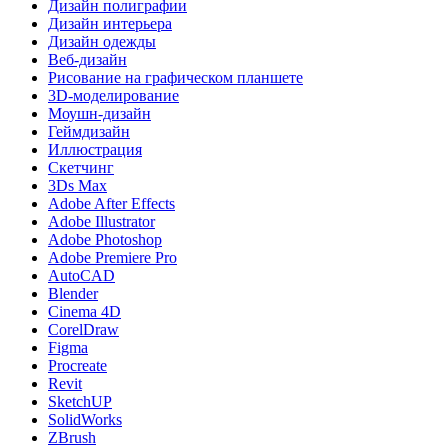
Дизайн полиграфии
Дизайн интерьера
Дизайн одежды
Веб-дизайн
Рисование на графическом планшете
3D-моделирование
Моушн-дизайн
Геймдизайн
Иллюстрация
Скетчинг
3Ds Max
Adobe After Effects
Adobe Illustrator
Adobe Photoshop
Adobe Premiere Pro
AutoCAD
Blender
Cinema 4D
CorelDraw
Figma
Procreate
Revit
SketchUP
SolidWorks
ZBrush