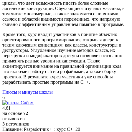
циклы, что дает возможность писать более сложные
логические конструкции. Обучающиеся изучают массивы, в
том числе многомерные, а также знакомятся с понятиями
ссылок и областей видимости переменных, что напрямую
связано с эффективным управлением памятью в программе.
Кроме того, курс вводит участников в понятие объектно-
ориентированного программирования, открывая двери к
таким ключевым концепциям, как классы, конструкторы и
деструкторы. Углубленное изучение методов класса, их
перегрузки и модификаторов доступа позволяет осознанно
применять разные уровни инкапсуляции. Также
акцентируется внимание на правильной организации кода,
что включает работу с .h и .cpp файлами, а также сборку
проектов. В результате курса участники уже способны
разрабатывать простые программы на C++.
Плюсы и минусы школы
6
4.61
на основе
72
отзывов из
3
источников
Название:
Разработчик++: курс С++20