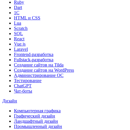
Ruby
Dart
1С
HTML и CSS
Lua
Scratch
SQL
React
Vue.js
Laravel
Frontend-разработка
Fullstack-разработка
Создание сайтов на Tilda
Создание сайтов на WordPress
Администрирование ОС
Тестирование
ChatGPT
Чат-боты
Дизайн
Компьютерная графика
Графический дизайн
Ландшафтный дизайн
Промышленный дизайн