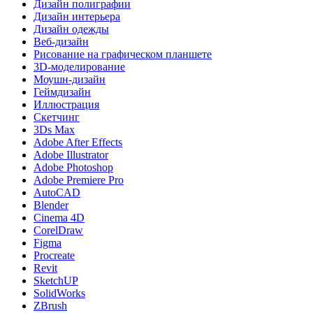
Дизайн полиграфии
Дизайн интерьера
Дизайн одежды
Веб-дизайн
Рисование на графическом планшете
3D-моделирование
Моушн-дизайн
Геймдизайн
Иллюстрация
Скетчинг
3Ds Max
Adobe After Effects
Adobe Illustrator
Adobe Photoshop
Adobe Premiere Pro
AutoCAD
Blender
Cinema 4D
CorelDraw
Figma
Procreate
Revit
SketchUP
SolidWorks
ZBrush