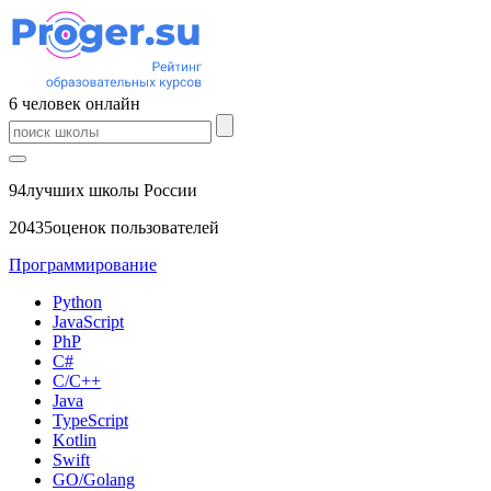
6
человек
онлайн
94
лучших школы России
20435
оценок пользователей
Программирование
Python
JavaScript
PhP
C#
С/C++
Java
TypeScript
Kotlin
Swift
GO/Golang