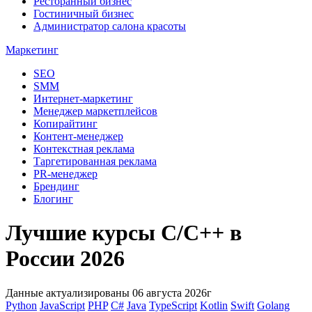
Ресторанный бизнес
Гостиничный бизнес
Администратор салона красоты
Маркетинг
SEO
SMM
Интернет-маркетинг
Менеджер маркетплейсов
Копирайтинг
Контент-менеджер
Контекстная реклама
Таргетированная реклама
PR-менеджер
Брендинг
Блогинг
Лучшие курсы С/C++ в
России 2026
Данные актуализированы 06 августа 2026г
Python
JavaScript
PHP
C#
Java
TypeScript
Kotlin
Swift
Golang