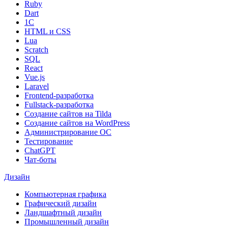
Ruby
Dart
1С
HTML и CSS
Lua
Scratch
SQL
React
Vue.js
Laravel
Frontend-разработка
Fullstack-разработка
Создание сайтов на Tilda
Создание сайтов на WordPress
Администрирование ОС
Тестирование
ChatGPT
Чат-боты
Дизайн
Компьютерная графика
Графический дизайн
Ландшафтный дизайн
Промышленный дизайн