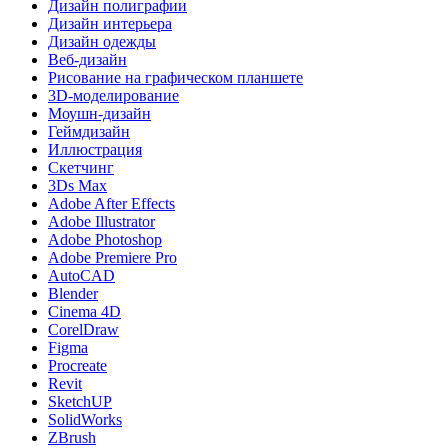
Дизайн полиграфии
Дизайн интерьера
Дизайн одежды
Веб-дизайн
Рисование на графическом планшете
3D-моделирование
Моушн-дизайн
Геймдизайн
Иллюстрация
Скетчинг
3Ds Max
Adobe After Effects
Adobe Illustrator
Adobe Photoshop
Adobe Premiere Pro
AutoCAD
Blender
Cinema 4D
CorelDraw
Figma
Procreate
Revit
SketchUP
SolidWorks
ZBrush