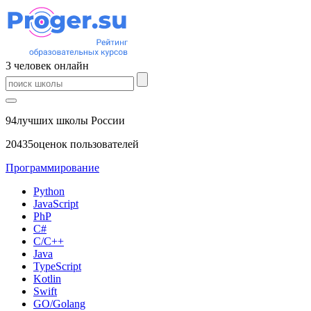
3
человек
онлайн
94
лучших школы России
20435
оценок пользователей
Программирование
Python
JavaScript
PhP
C#
С/C++
Java
TypeScript
Kotlin
Swift
GO/Golang