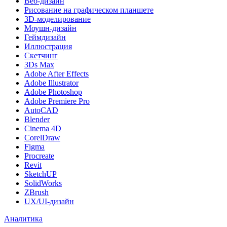
Веб-дизайн
Рисование на графическом планшете
3D-моделирование
Моушн-дизайн
Геймдизайн
Иллюстрация
Скетчинг
3Ds Max
Adobe After Effects
Adobe Illustrator
Adobe Photoshop
Adobe Premiere Pro
AutoCAD
Blender
Cinema 4D
CorelDraw
Figma
Procreate
Revit
SketchUP
SolidWorks
ZBrush
UX/UI-дизайн
Аналитика