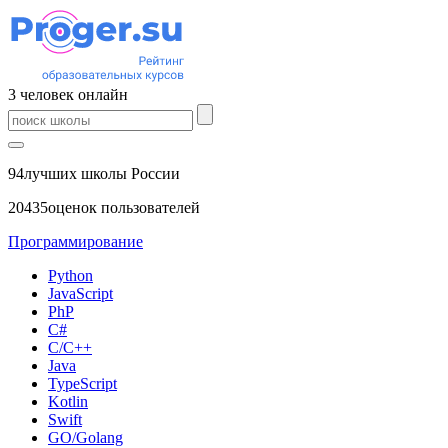
3
человек
онлайн
94
лучших школы России
20435
оценок пользователей
Программирование
Python
JavaScript
PhP
C#
С/C++
Java
TypeScript
Kotlin
Swift
GO/Golang