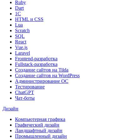
Ruby
Dart
1С
HTML и CSS
Lua
Scratch
SQL
React
Vue.js
Laravel
Frontend-разработка
Fullstack-разработка
Создание сайтов на Tilda
Создание сайтов на WordPress
Администрирование ОС
Тестирование
ChatGPT
Чат-боты
Дизайн
Компьютерная графика
Графический дизайн
Ландшафтный дизайн
Промышленный дизайн