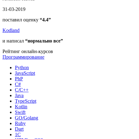
31-03-2019
поставил оценку
“4.4”
Kodland
и написал
“нормально все”
Рейтинг онлайн-курсов
Программирование
Python
JavaScript
PhP
C#
С/C++
Java
TypeScript
Kotlin
Swift
GO/Golang
Ruby
Dart
1С