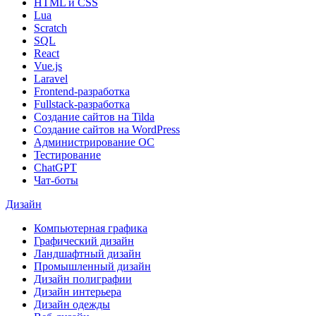
HTML и CSS
Lua
Scratch
SQL
React
Vue.js
Laravel
Frontend-разработка
Fullstack-разработка
Создание сайтов на Tilda
Создание сайтов на WordPress
Администрирование ОС
Тестирование
ChatGPT
Чат-боты
Дизайн
Компьютерная графика
Графический дизайн
Ландшафтный дизайн
Промышленный дизайн
Дизайн полиграфии
Дизайн интерьера
Дизайн одежды