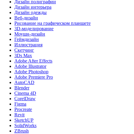
Дизайн полиграфии
Дизайн интерьера
Дизайн одежды
Веб-дизайн
Рисование на графическом планшете
3D-моделирование
Моушн-дизайн
Геймдизайн
Иллюстрация
Скетчинг
3Ds Max
Adobe After Effects
Adobe Illustrator
Adobe Photoshop
Adobe Premiere Pro
AutoCAD
Blender
Cinema 4D
CorelDraw
Figma
Procreate
Revit
SketchUP
SolidWorks
ZBrush