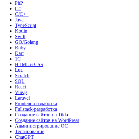
PhP
C#
С/C++
Java
TypeScript
Kotlin
Swift
GO/Golang
Ruby
Dart
1С
HTML и CSS
Lua
Scratch
SQL
React
Vue.js
Laravel
Frontend-разработка
Fullstack-разработка
Создание сайтов на Tilda
Создание сайтов на WordPress
Администрирование ОС
Тестирование
ChatGPT