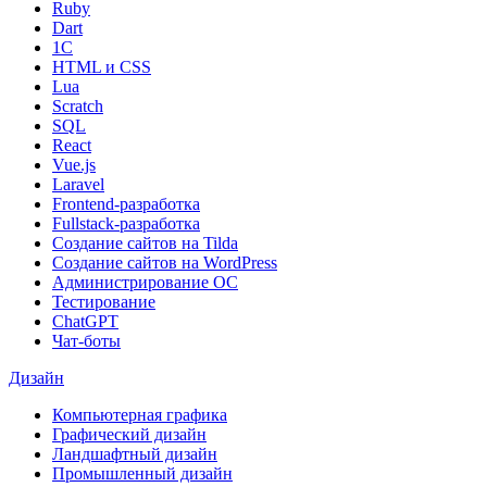
Ruby
Dart
1С
HTML и CSS
Lua
Scratch
SQL
React
Vue.js
Laravel
Frontend-разработка
Fullstack-разработка
Создание сайтов на Tilda
Создание сайтов на WordPress
Администрирование ОС
Тестирование
ChatGPT
Чат-боты
Дизайн
Компьютерная графика
Графический дизайн
Ландшафтный дизайн
Промышленный дизайн