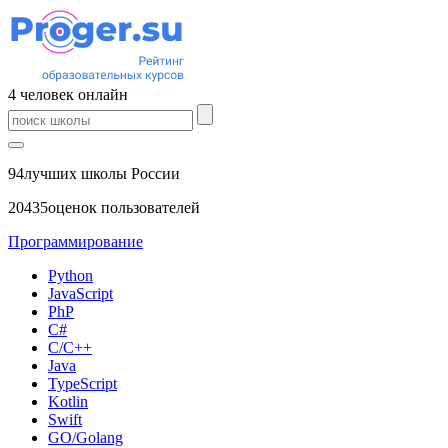
4
человек
онлайн
94
лучших школы России
20435
оценок пользователей
Программирование
Python
JavaScript
PhP
C#
С/C++
Java
TypeScript
Kotlin
Swift
GO/Golang