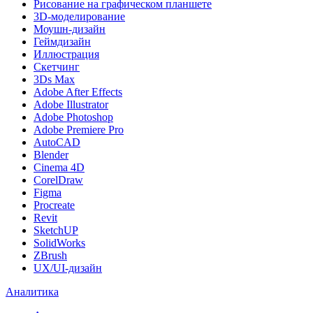
Рисование на графическом планшете
3D-моделирование
Моушн-дизайн
Геймдизайн
Иллюстрация
Скетчинг
3Ds Max
Adobe After Effects
Adobe Illustrator
Adobe Photoshop
Adobe Premiere Pro
AutoCAD
Blender
Cinema 4D
CorelDraw
Figma
Procreate
Revit
SketchUP
SolidWorks
ZBrush
UX/UI-дизайн
Аналитика