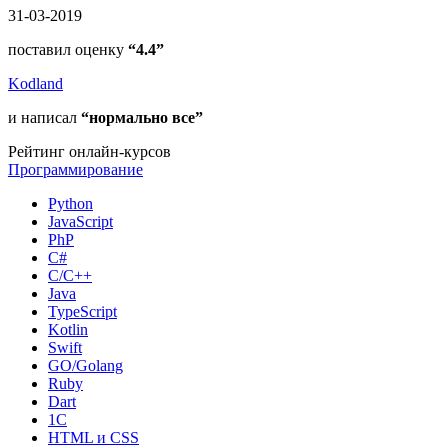
31-03-2019
поставил оценку
“4.4”
Kodland
и написал
“нормально все”
Рейтинг онлайн-курсов
Программирование
Python
JavaScript
PhP
C#
С/C++
Java
TypeScript
Kotlin
Swift
GO/Golang
Ruby
Dart
1С
HTML и CSS