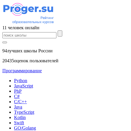
11
человек
онлайн
94
лучших школы России
20435
оценок пользователей
Программирование
Python
JavaScript
PhP
C#
С/C++
Java
TypeScript
Kotlin
Swift
GO/Golang