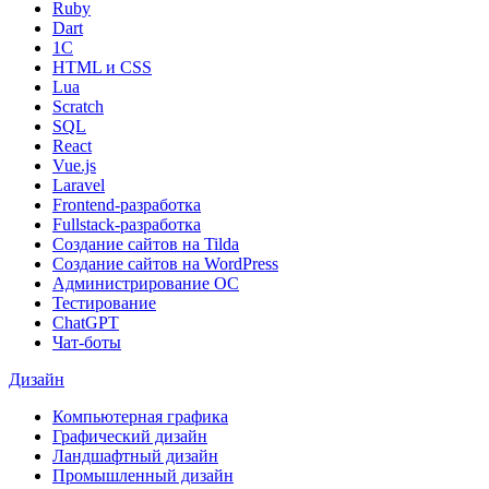
Ruby
Dart
1С
HTML и CSS
Lua
Scratch
SQL
React
Vue.js
Laravel
Frontend-разработка
Fullstack-разработка
Создание сайтов на Tilda
Создание сайтов на WordPress
Администрирование ОС
Тестирование
ChatGPT
Чат-боты
Дизайн
Компьютерная графика
Графический дизайн
Ландшафтный дизайн
Промышленный дизайн