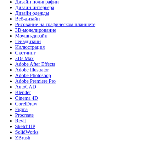
Дизайн полиграфии
Дизайн интерьера
Дизайн одежды
Веб-дизайн
Рисование на графическом планшете
3D-моделирование
Моушн-дизайн
Геймдизайн
Иллюстрация
Скетчинг
3Ds Max
Adobe After Effects
Adobe Illustrator
Adobe Photoshop
Adobe Premiere Pro
AutoCAD
Blender
Cinema 4D
CorelDraw
Figma
Procreate
Revit
SketchUP
SolidWorks
ZBrush