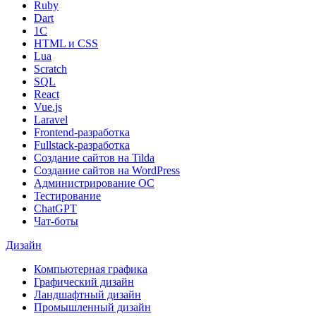
Ruby
Dart
1С
HTML и CSS
Lua
Scratch
SQL
React
Vue.js
Laravel
Frontend-разработка
Fullstack-разработка
Создание сайтов на Tilda
Создание сайтов на WordPress
Администрирование ОС
Тестирование
ChatGPT
Чат-боты
Дизайн
Компьютерная графика
Графический дизайн
Ландшафтный дизайн
Промышленный дизайн