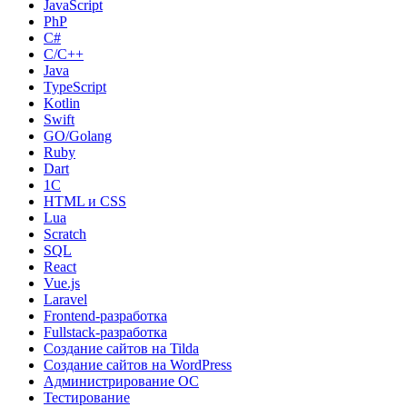
JavaScript
PhP
C#
С/C++
Java
TypeScript
Kotlin
Swift
GO/Golang
Ruby
Dart
1С
HTML и CSS
Lua
Scratch
SQL
React
Vue.js
Laravel
Frontend-разработка
Fullstack-разработка
Создание сайтов на Tilda
Создание сайтов на WordPress
Администрирование ОС
Тестирование