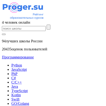
4
человек
онлайн
94
лучших школы России
20435
оценок пользователей
Программирование
Python
JavaScript
PhP
C#
С/C++
Java
TypeScript
Kotlin
Swift
GO/Golang