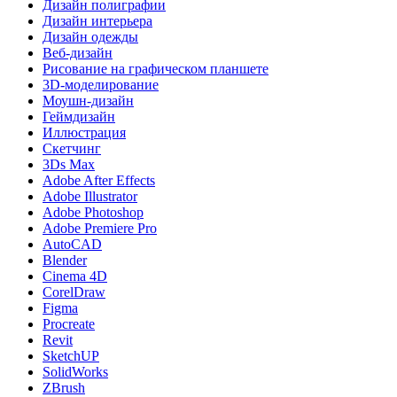
Дизайн полиграфии
Дизайн интерьера
Дизайн одежды
Веб-дизайн
Рисование на графическом планшете
3D-моделирование
Моушн-дизайн
Геймдизайн
Иллюстрация
Скетчинг
3Ds Max
Adobe After Effects
Adobe Illustrator
Adobe Photoshop
Adobe Premiere Pro
AutoCAD
Blender
Cinema 4D
CorelDraw
Figma
Procreate
Revit
SketchUP
SolidWorks
ZBrush