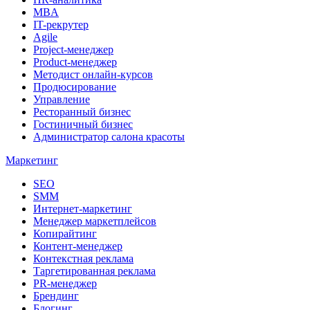
MBA
IT-рекрутер
Agile
Project-менеджер
Product-менеджер
Методист онлайн-курсов
Продюсирование
Управление
Ресторанный бизнес
Гостиничный бизнес
Администратор салона красоты
Маркетинг
SEO
SMM
Интернет-маркетинг
Менеджер маркетплейсов
Копирайтинг
Контент-менеджер
Контекстная реклама
Таргетированная реклама
PR-менеджер
Брендинг
Блогинг