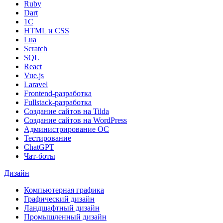
Ruby
Dart
1С
HTML и CSS
Lua
Scratch
SQL
React
Vue.js
Laravel
Frontend-разработка
Fullstack-разработка
Создание сайтов на Tilda
Создание сайтов на WordPress
Администрирование ОС
Тестирование
ChatGPT
Чат-боты
Дизайн
Компьютерная графика
Графический дизайн
Ландшафтный дизайн
Промышленный дизайн