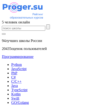
5
человек
онлайн
94
лучших школы России
20435
оценок пользователей
Программирование
Python
JavaScript
PhP
C#
С/C++
Java
TypeScript
Kotlin
Swift
GO/Golang