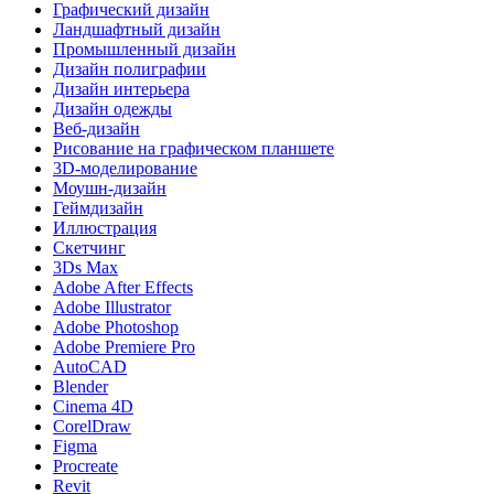
Графический дизайн
Ландшафтный дизайн
Промышленный дизайн
Дизайн полиграфии
Дизайн интерьера
Дизайн одежды
Веб-дизайн
Рисование на графическом планшете
3D-моделирование
Моушн-дизайн
Геймдизайн
Иллюстрация
Скетчинг
3Ds Max
Adobe After Effects
Adobe Illustrator
Adobe Photoshop
Adobe Premiere Pro
AutoCAD
Blender
Cinema 4D
CorelDraw
Figma
Procreate
Revit