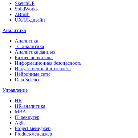
SketchUP
SolidWorks
ZBrush
UX/UI-дизайн
Аналитика
Аналитика
1С-аналитика
Аналитика данных
Бизнес-аналитика
Информационная безопасность
Искусственный интеллект
Нейронные сети
Data Science
Управление
HR
HR-аналитика
MBA
IT-рекрутер
Agile
Project-менеджер
Product-менеджер