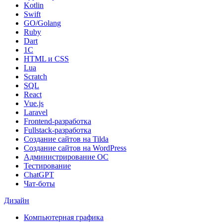
Kotlin
Swift
GO/Golang
Ruby
Dart
1С
HTML и CSS
Lua
Scratch
SQL
React
Vue.js
Laravel
Frontend-разработка
Fullstack-разработка
Создание сайтов на Tilda
Создание сайтов на WordPress
Администрирование ОС
Тестирование
ChatGPT
Чат-боты
Дизайн
Компьютерная графика